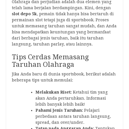
Olahraga dan perjudian adalah dua elemen yang
telah lama berjalan berdampingan. Kini, dengan
slot depo 5k
, pemain tidak hanya bisa bertaruh di
permainan slot tetapi juga di sportsbook. Proses
untuk memasang taruhan sangat mudah, dan Anda
bisa mendapatkan keuntungan yang bermanfaat
dari berbagai jenis taruhan, baik itu taruhan
langsung, taruhan parlay, atau lainnya.
Tips Cerdas Memasang
Taruhan Olahraga
Jika Anda baru di dunia sportsbook, berikut adalah
beberapa tips untuk memulai:
Melakukan Riset:
Ketahui tim yang
akan Anda pertaruhkan. Informasi
lebih banyak lebih baik!
Pahami Jenis Taruhan:
Pelajari
perbedaan antara taruhan langsung,
spread, dan over/under.
Tetap pada Anggaran Anda:
Tentukan