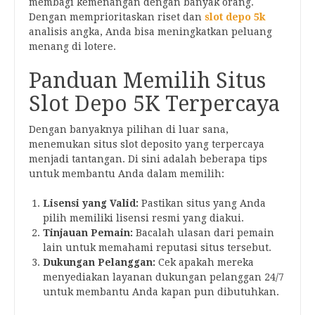
membagi kemenangan dengan banyak orang.
Dengan memprioritaskan riset dan
slot depo 5k
analisis angka, Anda bisa meningkatkan peluang
menang di lotere.
Panduan Memilih Situs
Slot Depo 5K Terpercaya
Dengan banyaknya pilihan di luar sana,
menemukan situs slot deposito yang terpercaya
menjadi tantangan. Di sini adalah beberapa tips
untuk membantu Anda dalam memilih:
Lisensi yang Valid:
Pastikan situs yang Anda
pilih memiliki lisensi resmi yang diakui.
Tinjauan Pemain:
Bacalah ulasan dari pemain
lain untuk memahami reputasi situs tersebut.
Dukungan Pelanggan:
Cek apakah mereka
menyediakan layanan dukungan pelanggan 24/7
untuk membantu Anda kapan pun dibutuhkan.