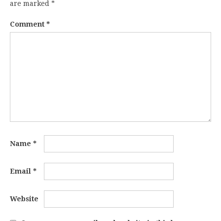
are marked
*
Comment
*
Name
*
Email
*
Website