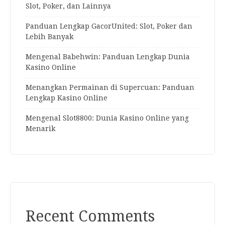
Slot, Poker, dan Lainnya
Panduan Lengkap GacorUnited: Slot, Poker dan
Lebih Banyak
Mengenal Babehwin: Panduan Lengkap Dunia
Kasino Online
Menangkan Permainan di Supercuan: Panduan
Lengkap Kasino Online
Mengenal Slot8800: Dunia Kasino Online yang
Menarik
Recent Comments