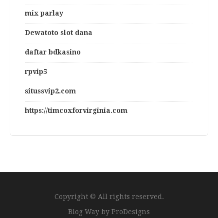
mix parlay
Dewatoto slot dana
daftar bdkasino
rpvip5
situssvip2.com
https://timcoxforvirginia.com
Copyright © All rights reserved.
Blog Way by
ProDesigns