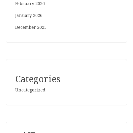
February 2026
January 2026
December 2025
Categories
Uncategorized