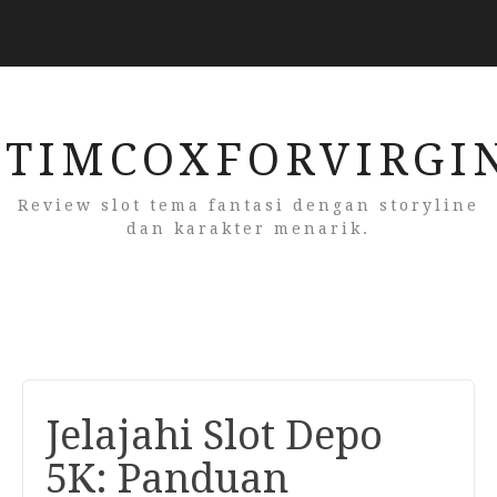
TIMCOXFORVIRGI
Review slot tema fantasi dengan storyline
dan karakter menarik.
Jelajahi Slot Depo
5K: Panduan